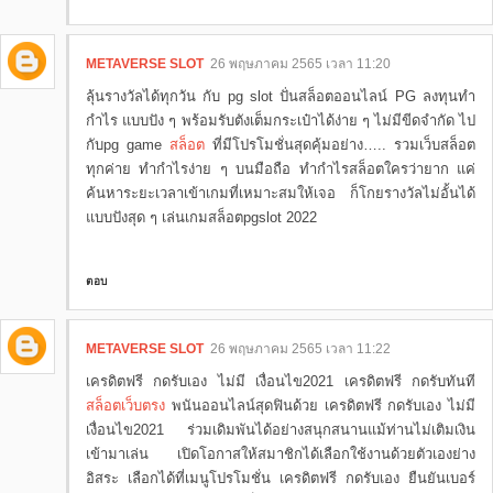
METAVERSE SLOT
26 พฤษภาคม 2565 เวลา 11:20
ลุ้นรางวัลได้ทุกวัน กับ pg slot ปั่นสล็อตออนไลน์ PG ลงทุนทำ
กำไร แบบปัง ๆ พร้อมรับตังเต็มกระเป๋าได้ง่าย ๆ ไม่มีขีดจำกัด ไป
กับpg game
สล็อต
ที่มีโปรโมชั่นสุดคุ้มอย่าง….. รวมเว็บสล็อต
ทุกค่าย ทำกำไรง่าย ๆ บนมือถือ ทำกำไรสล็อตใครว่ายาก แค่
ค้นหาระยะเวลาเข้าเกมที่เหมาะสมให้เจอ ก็โกยรางวัลไม่อั้นได้
แบบปังสุด ๆ เล่นเกมสล็อตpgslot 2022
ตอบ
METAVERSE SLOT
26 พฤษภาคม 2565 เวลา 11:22
เครดิตฟรี กดรับเอง ไม่มี เงื่อนไข2021 เครดิตฟรี กดรับทันที
สล็อตเว็บตรง
พนันออนไลน์สุดฟินด้วย เครดิตฟรี กดรับเอง ไม่มี
เงื่อนไข2021 ร่วมเดิมพันได้อย่างสนุกสนานแม้ท่านไม่เติมเงิน
เข้ามาเล่น เปิดโอกาสให้สมาชิกได้เลือกใช้งานด้วยตัวเองย่าง
อิสระ เลือกได้ที่เมนูโปรโมชั่น เครดิตฟรี กดรับเอง ยืนยันเบอร์