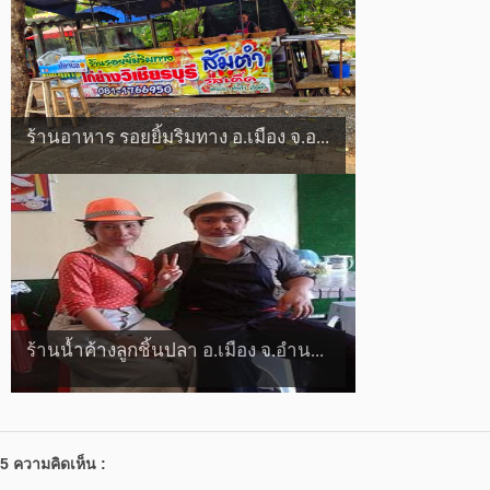
ร้านอาหาร รอยยิ้มริมทาง อ.เมือง จ.อ...
ร้านน้ำค้างลูกชิ้นปลา อ.เมือง จ.อำน...
5 ความคิดเห็น :