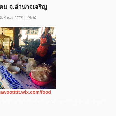
นิคม จ.อำนาจเจริญ
พันธ์ พ.ศ. 2558 | 19:40
ttawoottttt.wix.com/food
ำบลโพนทอง อำเภอเสนางคนิคม จังหวัดอำนาจเจริญ
ลือด ตีนไก่ หมูยอ