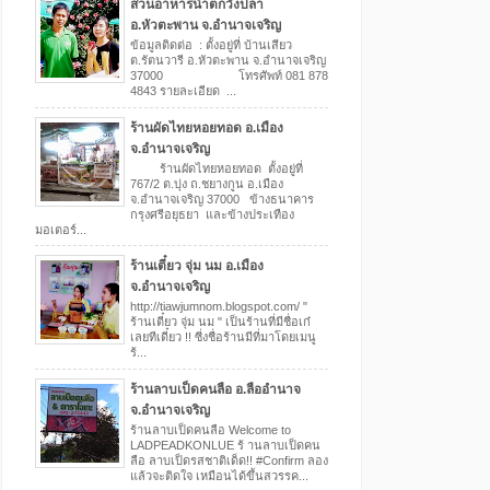
สวนอาหารน้ำตกวังปลา
อ.หัวตะพาน จ.อำนาจเจริญ
ข้อมูลติดต่อ : ตั้งอยู่ที่ บ้านเสียว
ต.รัตนวารี อ.หัวตะพาน จ.อำนาจเจริญ
37000 โทรศัพท์ 081 878
4843 รายละเอียด ...
ร้านผัดไทยหอยทอด อ.เมือง
จ.อำนาจเจริญ
ร้านผัดไทยหอยทอด ตั้งอยู่ที่
767/2 ต.บุ่ง ถ.ชยางกูน อ.เมือง
จ.อำนาจเจริญ 37000 ข้างธนาคาร
กรุงศรีอยุธยา และข้างประเทือง
มอเตอร์...
ร้านเตี๋ยว จุ่ม นม อ.เมือง
จ.อำนาจเจริญ
http://tiawjumnom.blogspot.com/ "
ร้านเตี๋ยว จุ่ม นม " เป็นร้านที่มีชื่อเก๋
เลยทีเดี๋ยว !! ซี่งชื่อร้านมีที่มาโดยเมนู
ร้...
ร้านลาบเป็ดคนลือ อ.ลืออำนาจ
จ.อำนาจเจริญ
ร้านลาบเป็ดคนลือ Welcome to
LADPEADKONLUE ร้ านลาบเป็ดคน
ลือ ลาบเป็ดรสชาติเด็ด!! ‪#‎Confirm‬ ลอง
แล้วจะติดใจ เหมือนได้ขึ้นสวรรค...