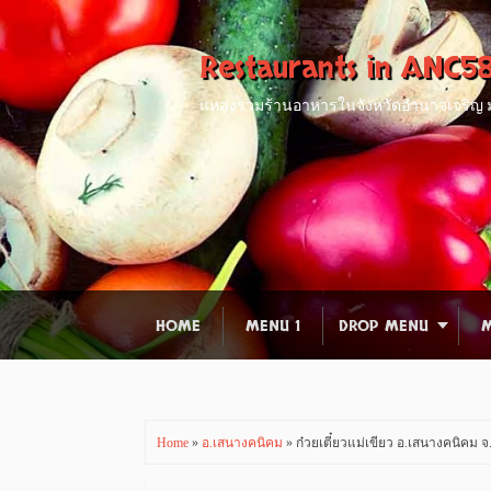
Restaurants in ANC5
แหล่งรวมร้านอาหารในจังหวัดอำนาจเจริญ มา
HOME
MENU 1
DROP MENU
M
Home
»
อ.เสนางคนิคม
» ก๋วยเตี๋ยวแม่เขียว อ.เสนางคนิคม 