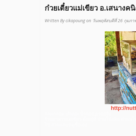
ก๋วยเตี๋ยวแม่เขียว อ.เสนางค
Written By cikapoung on วันพฤหัสบดีที่ 26 กุมภา
http://nu
กลมกล่อม เส้นนุ่ม น้ำน้อย อร่อยจัง
ร้านอาหารแม่เขียว ตั้งอยู่ที่ื บ้านโป่งหิน ต
ไข่ ส่วนแคบหมูซื้อเอง