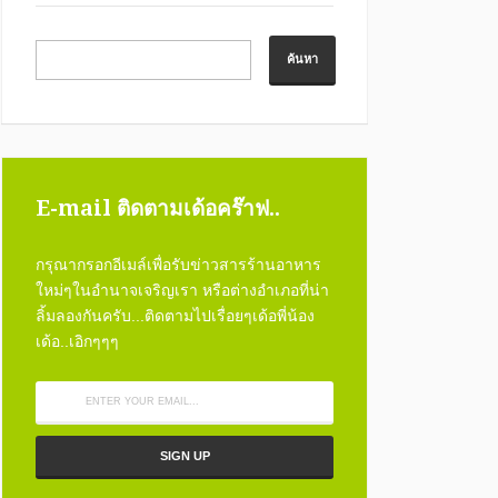
E-mail ติดตามเด้อคร๊าฟ..
กรุณากรอกอีเมล์เพื่อรับข่าวสารร้านอาหาร
ใหม่ๆในอำนาจเจริญเรา หรือต่างอำเภอที่น่า
ลิ้มลองกันครับ...ติดตามไปเรื่อยๆเด้อพี่น้อง
เด้อ..เอิกๆๆๆ