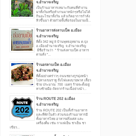
จ.อำนาจเจริญ
เป็นร้านอาหารเหมาะกับคนที่ทำงาน
มาทั้งวันหรือทำงานมาหนักๆหรือไม่ได้
กินอะไรมาทั้งวัน แล้วเกิดอาการกำลัง
หิวขึ้นมา ด้วยก๋วยจั๊บที่อร่อยในยามเย็...
ร้านอาหารส่งลาบเป็ด อ.เมือง
จ.อำนาจเจริญ
ที่ตั้ง 342 หมู่ 8 บ้านพุทธอุทยาน ต.บุ่ง
อ.เมืองอำนาจเจริญ จ.อำนาจเจริญ
มีชื่อร้านว่า " ร้านส่งลาบเป็ด อาหาร
ตามสั่ง "...
ร้านอรลาบเป็ด อ.เมือง
จ.อำนาจเจริญ
ที่ตั้งอย่างคร่าวๆ ถนนชยางกูรมุ่งหน้า
ไปทางเขมราฐ ถึงไฟแดงบายพาส เลี้ยว
ซ้าย ประมาณ 700 เมตร ร้ายจะตั้งอยู่
ทางซ้ายมือ ถัดจากร้านเนื้อย่างนำ...
ร้าน ROUTE 202 อ.เมือง
จ.อำนาจเจริญ
ร้าน ROUTE 202 เป็นทั้งร้านอาหาร
และที่พักในตัว ส่วนของร้านอาหารมี
ทั้งอาหารไทย อาหารฝรั่งเศส และ
เครื่องดื่ม เช่น กาแฟเย็น ชาเย็น ชา
เขียว...