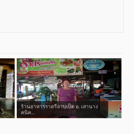
ร้านอาหารราตรีลาบเป็ด อ. เสานาง
คนิค...