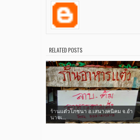
RELATED POSTS
ร้านแต๋วโภชนา อ.เสนางคนิคม จ.อำ
นาจเ...