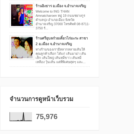
ร้านอิงธาร อ.เมือง จ.อำนาจเจริญ
Welcome to ING THAN
Amnatcharoen หมู่ 19 ถนนชยางกูร
ตำบลบุ่ง อำเภอเมือง จังหวัด
อำนาจเจริญ 37000 โทรศัพท์ 08-8711-
3750 ร้...
ร้านศรีอุบลก๋วยเตี๋ยวไก่มะระ สาขา
2 อ.เมือง จ.อำนาจเจริญ
ทางร้านของเรามีหลากหลายเส้นให้
คุณลูกค้าเลือก ได้แก่ เส้นมาม่า เส้น
เล็ก เส้นใหญ่ เส้นหมี่ขาว เส้นหมี่
เหลือง วุ้นเส้น แต่ที่พิเศษสุดๆ และ...
จำนวนการดูหน้าเว็บรวม
75,976