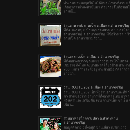
ทำงานมาหนักๆหรือไม่ได้กินอะไรมาทั้งวัน แล
เกิดอาการกำลังหิวขึ้นมา ด้วยก๋วยจั๊บที่อร่อย
ยามเย็...
ร้านอาหารส่งลาบเป็ด อ.เมือง จ.อำนาจเจริญ
ที่ตั้ง 342 หมู่ 8 บ้านพุทธอุทยาน ต.บุ่ง อ.เมือง
อำนาจเจริญ จ.อำนาจเจริญ มีชื่อร้านว่า " ร้
ลาบเป็ด อาหารตามสั่ง "...
ร้านอรลาบเป็ด อ.เมือง จ.อำนาจเจริญ
ที่ตั้งอย่างคร่าวๆ ถนนชยางกูรมุ่งหน้าไปทาง
เขมราฐ ถึงไฟแดงบายพาส เลี้ยวซ้าย ประม
700 เมตร ร้ายจะตั้งอยู่ทางซ้ายมือ ถัดจากร้าน
ย่างนำ...
ร้าน ROUTE 202 อ.เมือง จ.อำนาจเจริญ
ร้าน ROUTE 202 เป็นทั้งร้านอาหารและที่พั
ตัว ส่วนของร้านอาหารมีทั้งอาหารไทย อาหา
ฝรั่งเศส และเครื่องดื่ม เช่น กาแฟเย็น ชาเย็น
เขียว...
สวนอาหารน้ำตกวังปลา อ.หัวตะพาน
จ.อำนาจเจริญ
ข้อมูลติดต่อ : ตั้งอยู่ที่ บ้านเสียว ต.รัตนวารี