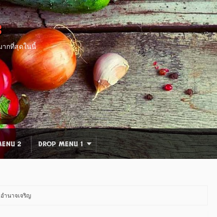
8
กที่สุดในนี้
ENU 2
DROP MENU 1
จ.อำนาจเจริญ