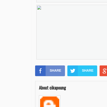
SHARE
SHARE
About cikapoung