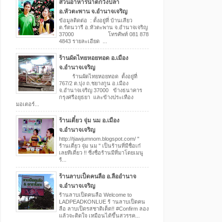
สวนอาหารน้ำตกวังปลา
อ.หัวตะพาน จ.อำนาจเจริญ
ข้อมูลติดต่อ : ตั้งอยู่ที่ บ้านเสียว
ต.รัตนวารี อ.หัวตะพาน จ.อำนาจเจริญ
37000 โทรศัพท์ 081 878
4843 รายละเอียด ...
ร้านผัดไทยหอยทอด อ.เมือง
จ.อำนาจเจริญ
ร้านผัดไทยหอยทอด ตั้งอยู่ที่
767/2 ต.บุ่ง ถ.ชยางกูน อ.เมือง
จ.อำนาจเจริญ 37000 ข้างธนาคาร
กรุงศรีอยุธยา และข้างประเทือง
มอเตอร์...
ร้านเตี๋ยว จุ่ม นม อ.เมือง
จ.อำนาจเจริญ
http://tiawjumnom.blogspot.com/ "
ร้านเตี๋ยว จุ่ม นม " เป็นร้านที่มีชื่อเก๋
เลยทีเดี๋ยว !! ซี่งชื่อร้านมีที่มาโดยเมนู
ร้...
ร้านลาบเป็ดคนลือ อ.ลืออำนาจ
จ.อำนาจเจริญ
ร้านลาบเป็ดคนลือ Welcome to
LADPEADKONLUE ร้ านลาบเป็ดคน
ลือ ลาบเป็ดรสชาติเด็ด!! ‪#‎Confirm‬ ลอง
แล้วจะติดใจ เหมือนได้ขึ้นสวรรค...