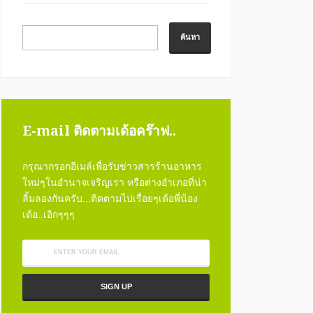
E-mail ติดตามเด้อคร๊าฟ..
กรุณากรอกอีเมล์เพื่อรับข่าวสารร้านอาหาร
ใหม่ๆในอำนาจเจริญเรา หรือต่างอำเภอที่น่า
ลิ้มลองกันครับ...ติดตามไปเรื่อยๆเด้อพี่น้อง
เด้อ..เอิกๆๆๆ