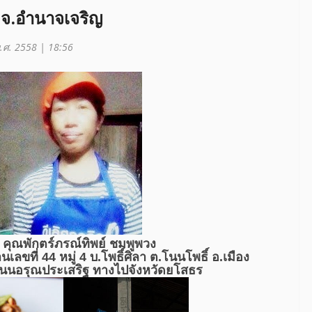
ง จ.อำนาจเจริญ
พ.ศ. 2558 | 18:56
อ คุณพักตร์ภรณ์ทิพย์ ชมพูพวง
้านเลขที่ 44 หมู่ 4 บ.โพธิ์ศิลา ต.โนนโพธิ์ อ.เมือง
ดถนนอรุณประเสริฐ ทางไปจังหวัดยโสธร