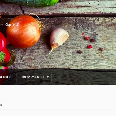
8
กที่สุดในนี้
ENU 2
DROP MENU 1
ิญ