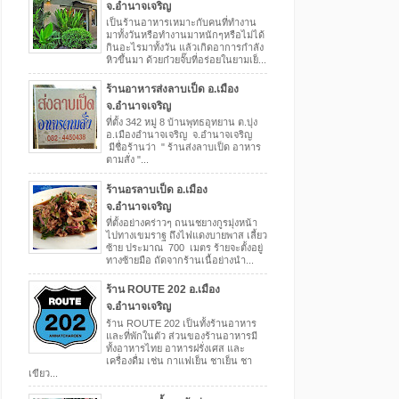
จ.อำนาจเจริญ
เป็นร้านอาหารเหมาะกับคนที่ทำงาน
มาทั้งวันหรือทำงานมาหนักๆหรือไม่ได้
กินอะไรมาทั้งวัน แล้วเกิดอาการกำลัง
หิวขึ้นมา ด้วยก๋วยจั๊บที่อร่อยในยามเย็...
ร้านอาหารส่งลาบเป็ด อ.เมือง
จ.อำนาจเจริญ
ที่ตั้ง 342 หมู่ 8 บ้านพุทธอุทยาน ต.บุ่ง
อ.เมืองอำนาจเจริญ จ.อำนาจเจริญ
มีชื่อร้านว่า " ร้านส่งลาบเป็ด อาหาร
ตามสั่ง "...
ร้านอรลาบเป็ด อ.เมือง
จ.อำนาจเจริญ
ที่ตั้งอย่างคร่าวๆ ถนนชยางกูรมุ่งหน้า
ไปทางเขมราฐ ถึงไฟแดงบายพาส เลี้ยว
ซ้าย ประมาณ 700 เมตร ร้ายจะตั้งอยู่
ทางซ้ายมือ ถัดจากร้านเนื้อย่างนำ...
ร้าน ROUTE 202 อ.เมือง
จ.อำนาจเจริญ
ร้าน ROUTE 202 เป็นทั้งร้านอาหาร
และที่พักในตัว ส่วนของร้านอาหารมี
ทั้งอาหารไทย อาหารฝรั่งเศส และ
เครื่องดื่ม เช่น กาแฟเย็น ชาเย็น ชา
เขียว...