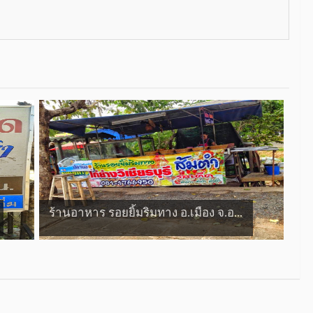
ร้านอาหาร รอยยิ้มริมทาง อ.เมือง จ.อ...