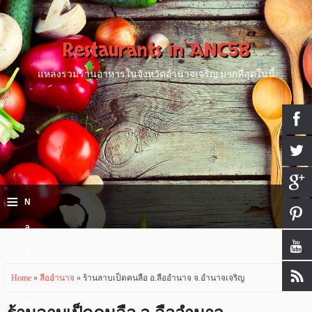
Restaurants in ANC58
แหล่งรวมร้านอาหารในจังหวัดอำนาจเจริญ มากที่สุดในนี้
≡
N
a
v
i
Home
»
ลืออำนาจ
» ร้านลาบเป็ดคนลือ อ.ลืออำนาจ จ.อำนาจเจริญ
g