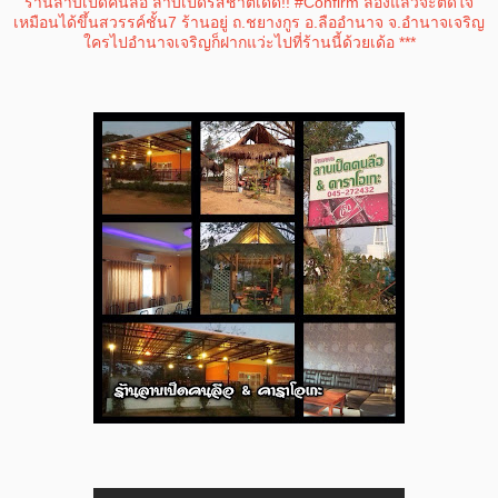
ร้
านลาบเป็ดคนลือ ลาบเป็ดรสชาติเด็ด!! ‪#‎Confirm‬ ลองแล้วจะติดใจ
เหมือนได้ขึ้นสวรรค์ชั้น7 ร้านอยู่ ถ.ชยางกูร อ.ลืออำนาจ จ.อำนาจเจริญ
ใครไปอำนาจเจริญก็ฝากแว่ะไปที่ร้านนี้ด้วยเด้อ ***