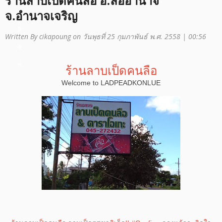
ร้านลาบเป็ดคนลือ อ.ลืออำนาจ
a
จ.อำนาจเจริญ
ti
Written By cikapoung on วันพุธที่ 25 กุมภาพันธ์ พ.ศ. 2558 | 00:56
o
n
ร้านลาบเป็ดคนลือ
Welcome to LADPEADKONLUE