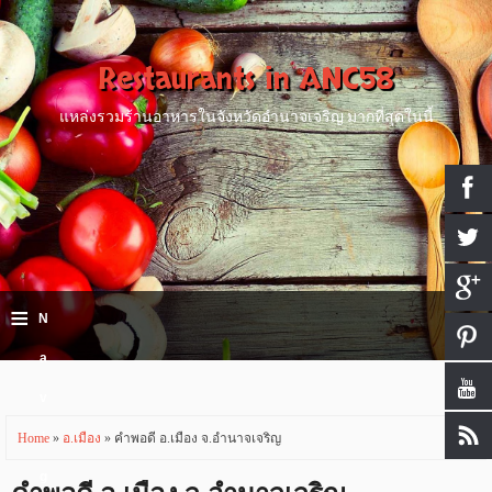
Restaurants in ANC58
แหล่งรวมร้านอาหารในจังหวัดอำนาจเจริญ มากที่สุดในนี้
≡
N
a
v
i
Home
»
อ.เมือง
» คำพอดี อ.เมือง จ.อำนาจเจริญ
g