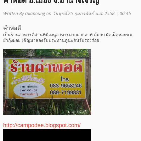
คำพอดี อ.เมือง จ.อำนาจเจริญ
a
Written By cikapoung on วันพุธที่ 25 กุมภาพันธ์ พ.ศ. 2558 | 00:46
ti
คำพอดี
o
เป็นร้านอาหารอีสานที่มีเมนูอาหารมากมายอาทิ ต้มกบ ผัดเผ็ดหอยขม
ยำกุ้งฝอย เชิญมาลองรับประทานดูนะคับรับรองร่อย
n
http://campodee.blogspot.com/